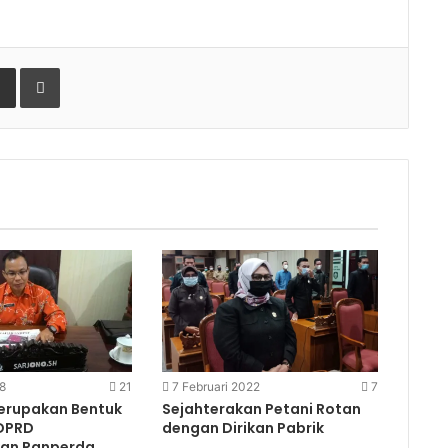
gle+
Share via Email
Print
8
21
7 Februari 2022
7
Merupakan Bentuk
Sejahterakan Petani Rotan
DPRD
dengan Dirikan Pabrik
an Ranperda