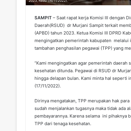
2023, Rabu (16/11/2022).
SAMPIT
– Saat rapat kerja Komisi III denga
Daerah(RSUD) dr Murjani Sampit terkait mem
(APBD) tahun 2023. Ketua Komisi III DPRD Kab
mengingatkan pemerintah kabupaten melalui i
tambahan penghasilan pegawai (TPP) yang me
“Kami mengingatkan agar pemerintah daerah se
kesehatan ditunda. Pegawai di RSUD dr Murjan
hingga delapan bulan. Kami minta hal seperti in
(17/11/2022).
Dirinya mengatakan, TPP merupakan hak para p
sudah menjalankan tugasnya maka tidak ada a
pembayarannya. Karena selama ini pihaknya 
TPP dari tenaga kesehatan.