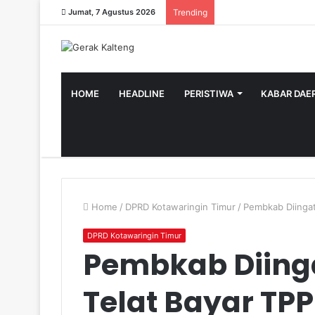
Jumat, 7 Agustus 2026
Trending
HOME
HEADLINE
PERISTIWA
KABAR DAE
Home
/
DPRD Kotawaringin Timur
/
Pembkab Diingat
DPRD Kotawaringin Timur
Pembkab Diing
Telat Bayar TPP