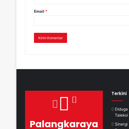
Email
*
Terkini
Diduga 
Taleko
Palangkaraya
Sinerg