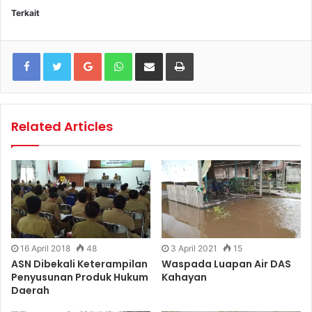
Terkait
Google+
WhatsApp
Share via Email
Print
Related Articles
16 April 2018
48
3 April 2021
15
ASN Dibekali Keterampilan
Waspada Luapan Air DAS
Penyusunan Produk Hukum
Kahayan
Daerah