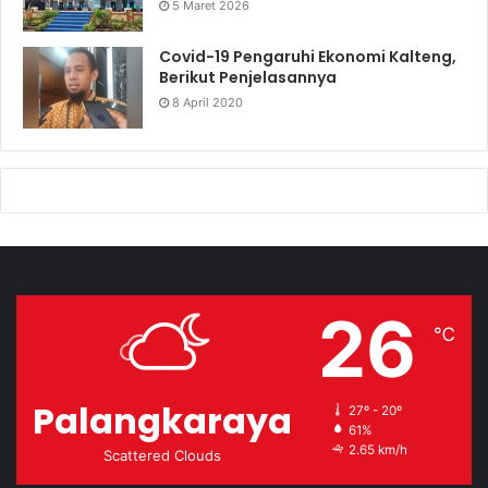
5 Maret 2026
Covid-19 Pengaruhi Ekonomi Kalteng,
Berikut Penjelasannya
8 April 2020
26
℃
Palangkaraya
27º - 20º
61%
2.65 km/h
Scattered Clouds