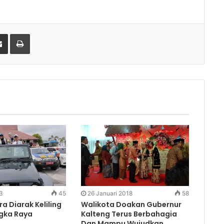
gle+
Share via Email
Print
3
45
26 Januari 2018
58
ra Diarak Keliling
Walikota Doakan Gubernur
gka Raya
Kalteng Terus Berbahagia
Dan Mampu Wujudkan