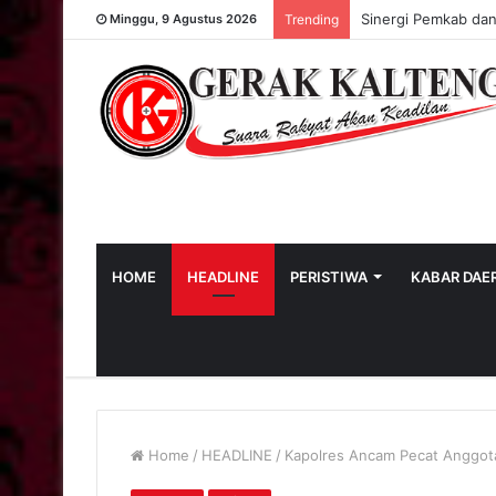
Sinergi Pemkab da
Minggu, 9 Agustus 2026
Trending
HOME
HEADLINE
PERISTIWA
KABAR DAE
Home
/
HEADLINE
/
Kapolres Ancam Pecat Anggota 