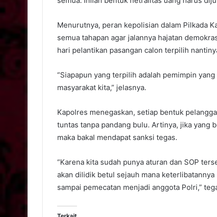
semua. Inilah bentuk netralitas uang harus dij
Menurutnya, peran kepolisian dalam Pilkada 
semua tahapan agar jalannya hajatan demokrasi
hari pelantikan pasangan calon terpilih nantiny
“Siapapun yang terpilih adalah pemimpin yang 
masyarakat kita,” jelasnya.
Kapolres menegaskan, setiap bentuk pelanggara
tuntas tanpa pandang bulu. Artinya, jika yang
maka bakal mendapat sanksi tegas.
“Karena kita sudah punya aturan dan SOP tersen
akan dilidik betul sejauh mana keterlibatannya
sampai pemecatan menjadi anggota Polri,” teg
Terkait