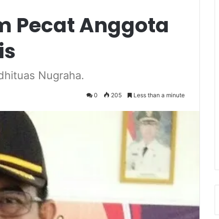
m Pecat Anggota
is
dhituas Nugraha.
0
205
Less than a minute