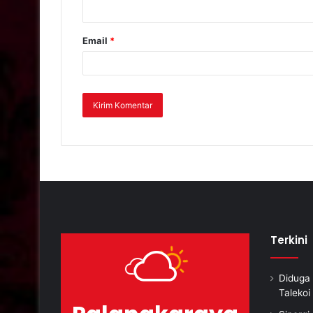
Email
*
Terkini
Diduga 
Taleko