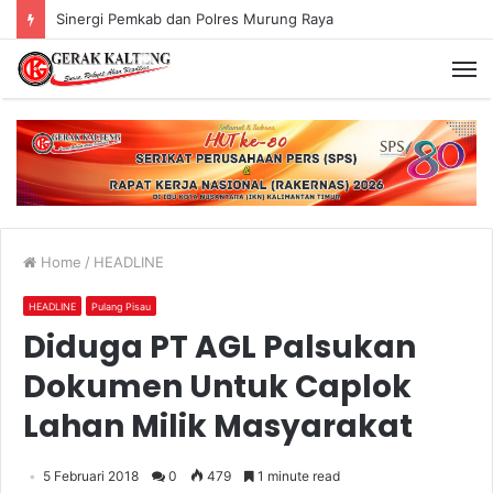
Sinergi Pemkab dan Polres Murung Raya
Home
/
HEADLINE
HEADLINE
Pulang Pisau
Diduga PT AGL Palsukan
Dokumen Untuk Caplok
Lahan Milik Masyarakat
5 Februari 2018
0
479
1 minute read