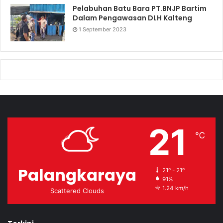
Pelabuhan Batu Bara PT.BNJP Bartim
Dalam Pengawasan DLH Kalteng
1 September 2023
21
℃
Palangkaraya
21º - 21º
91%
1.24 km/h
Scattered Clouds