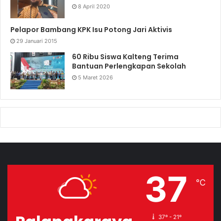
8 April 2020
Pelapor Bambang KPK Isu Potong Jari Aktivis
29 Januari 2015
60 Ribu Siswa Kalteng Terima
Bantuan Perlengkapan Sekolah
5 Maret 2026
37
℃
37º - 21º