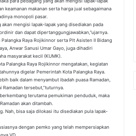
maka para pedagang yang akan mengisi lapak-lapak
kan keamanan makanan serta harga jual sebagaimana
dinya monopoli pasar.
 akan mengisi lapak-lapak yang disediakan pada
oordinir dan dapat dipertanggungjawabkan,”ujarnya.
Palangka Raya Rojikinnor serta Plt Asisten II Bidang
a, Anwar Sanusi Umar Gayo, juga dihadiri
aha masyarakat kecil (KUMK).
ta Palangka Raya Rojikinnor mengatakan, kegiatan
 tahunnya digelar Pemerintah Kota Palangka Raya.
n lebih baik dalam menyambut ibadah puasa Ramadan,
 Ramadan tersebut,”tuturnya.
rus berkembang terutama pemukiman penduduk, maka
ai Ramadan akan ditambah.
Nah, bisa saja dilokasi itu disediakan pula lapak-
tusiasnya dengan pemko yang telah mempersiapkan
nnya.VD