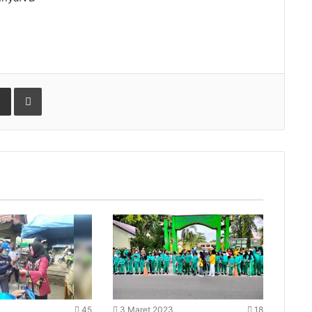
gle+
Share via Email
Print
45
3 Maret 2023
18