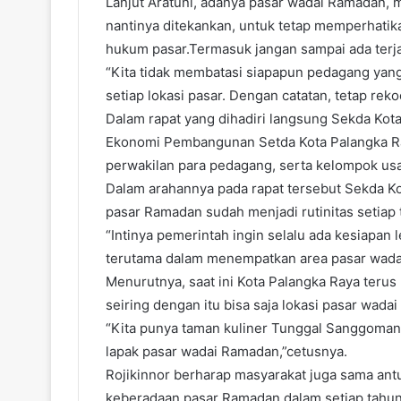
Lanjut Aratuni, adanya pasar wadai Ramadan, 
nantinya ditekankan, untuk tetap memperhati
hukum pasar.Termasuk jangan sampai ada terja
“Kita tidak membatasi siapapun pedagang yang
setiap lokasi pasar. Dengan catatan, tetap rek
Dalam rapat yang dihadiri langsung Sekda Kota 
Ekonomi Pembangunan Setda Kota Palangka Ray
perwakilan para pedagang, serta kelompok us
Dalam arahannya pada rapat tersebut Sekda Ko
pasar Ramadan sudah menjadi rutinitas setiap
“Intinya pemerintah ingin selalu ada kesiapa
terutama dalam menempatkan area pasar wadai
Menurutnya, saat ini Kota Palangka Raya te
seiring dengan itu bisa saja lokasi pasar wad
“Kita punya taman kuliner Tunggal Sanggomang. 
lapak pasar wadai Ramadan,”cetusnya.
Rojikinnor berharap masyarakat juga sama an
keberadaan pasar Ramadan dalam setiap tahu