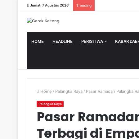
Jumat, 7 Agustus 2026
Trending
HOME
HEADLINE
PERISTIWA
KABAR DAE
Home
/
Palangka Raya
/
Pasar Ramadan Palangka Ra
Palangka Raya
Pasar Ramadan
Terbagi di Empa