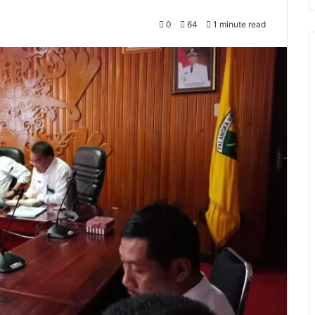
0
64
1 minute read