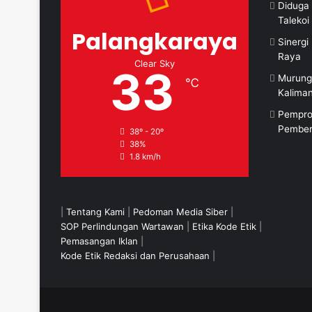
Diduga 
Taleko
Palangkaraya
Sinerg
Raya
Clear Sky
33
Murung
℃
Kalima
Pempro
Pember
38º - 20º
38%
1.8 km/h
|
Tentang Kami
|
Pedoman Media Siber
|
SOP Perlindungan Wartawan
|
Etika Kode Etik
|
Pemasangan Iklan
|
Kode Etik Redaksi dan Perusahaan
|