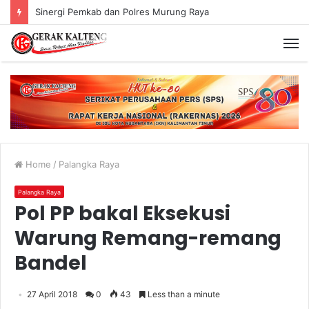
Murung Raya Menangi MTQ Korpri VIII Kalimantan Tengah
Home
/
Palangka Raya
Palangka Raya
Pol PP bakal Eksekusi
Warung Remang-remang
Bandel
27 April 2018
0
43
Less than a minute