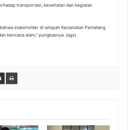
rhadap transportasi, kesehatan dan kegiatan
n bahwa stakeholder di wilayah Kecamatan Pematang
 dan bencana alam,” pungkasnya. (ags)
gle+
Share via Email
Print