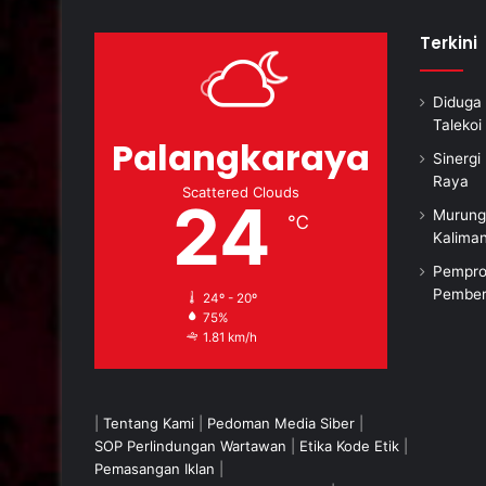
Terkini
Diduga 
Taleko
Palangkaraya
Sinerg
Raya
Scattered Clouds
24
Murung
℃
10 Maret 2026
1
Kalima
uas
156 Pelajar Ikuti Seleksi
D
Pempro
 Tapping Box
Calon Paskibraka
Ra
Pember
24º - 20º
n dan Kafe
Palangka Raya
di
75%
1.81 km/h
|
Tentang Kami
|
Pedoman Media Siber
|
SOP Perlindungan Wartawan
|
Etika Kode Etik
|
Pemasangan Iklan
|