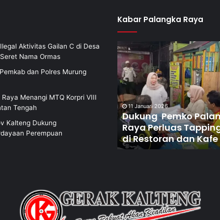
Kabar Palangka Raya
Ilegal Aktivitas Gailan C di Desa
i Seret Nama Ormas
i Pemkab dan Polres Murung
 Raya Menangi MTQ Korpri VIII
1 Januari 2026
8 Januari 2026
ntan Tengah
ukung Pemko Palangka
Dorong Pembentukan
v Kalteng Dukung
ya Perluas Tapping Box
Terpadu Berantas
dayaan Perempuan
 Restoran dan Kafe
Narkoba di Puntun