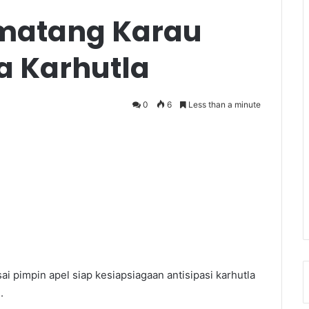
matang Karau
a Karhutla
0
6
Less than a minute
i pimpin apel siap kesiapsiagaan antisipasi karhutla
.