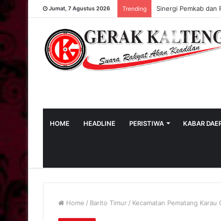
Sinergi Pemkab dan 
Jumat, 7 Agustus 2026
Trending
HOME
HEADLINE
PERISTIWA
KABAR DAE
Home
/
Barito Timur
/
Kecamatan Pematang Karau Ge