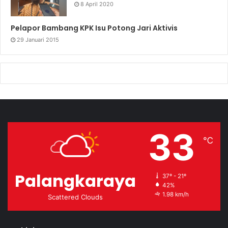
8 April 2020
Pelapor Bambang KPK Isu Potong Jari Aktivis
29 Januari 2015
33
℃
Palangkaraya
37º - 21º
42%
1.98 km/h
Scattered Clouds