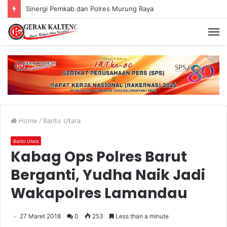
Murung Raya Menangi MTQ Korpri VIII Kalimantan Tengah
Home
/
Barito Utara
Barito Utara
Kabag Ops Polres Barut
Berganti, Yudha Naik Jadi
Wakapolres Lamandau
27 Maret 2018
0
253
Less than a minute