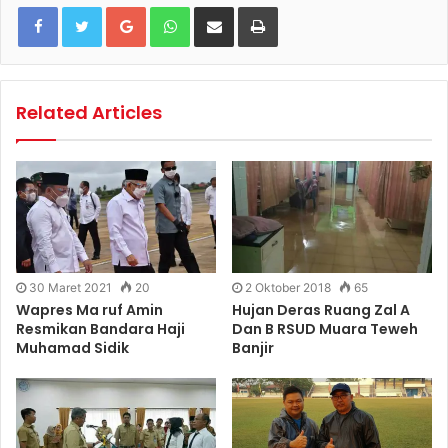
Google+
WhatsApp
Share via Email
Print
Related Articles
30 Maret 2021
20
2 Oktober 2018
65
Wapres Ma ruf Amin
Hujan Deras Ruang Zal A
Resmikan Bandara Haji
Dan B RSUD Muara Teweh
Muhamad Sidik
Banjir