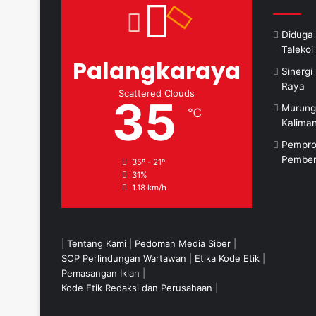
Diduga 
Taleko
Palangkaraya
Sinerg
Raya
Scattered Clouds
35
Murung
℃
Kalima
Pempro
Pember
35º - 21º
31%
1.18 km/h
|
Tentang Kami
|
Pedoman Media Siber
|
SOP Perlindungan Wartawan
|
Etika Kode Etik
|
Pemasangan Iklan
|
Kode Etik Redaksi dan Perusahaan
|