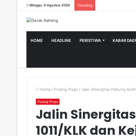
Minggu, 9 Agustus 2026
Trending
HOME
HEADLINE
PERISTIWA
KABAR DAE
Home
/
Pulang Pisau
/
Jalin Sinergitas Pabung Kodi
Pulang Pisau
Jalin Sinergit
1011/KLK dan Kej