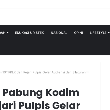
RAH
EDUKASI & RISTEK
NASIONAL
OPINI
LIFESTYLE
m 1011/KLK dan Kejari Pulpis Gelar Audiensi dan Silaturahmi
as Pabung Kodim
ari Pulpis Gelar