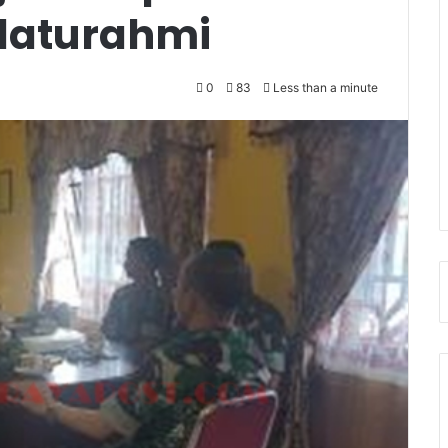
ilaturahmi
0
83
Less than a minute