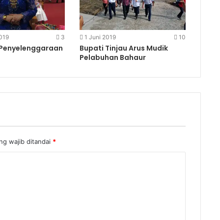
019
3
1 Juni 2019
10
 Penyelenggaraan
Bupati Tinjau Arus Mudik
Pelabuhan Bahaur
g wajib ditandai
*