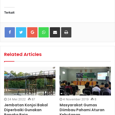
Terkait
Google+
WhatsApp
Share via Email
Print
Related Articles
24 Mei 2022
87
4 November 2019
8
Jembatan Konjoi Bakal
Masyarakat Gumas
Diperbaiki Gunakan
Diimbau Pahami Aturan
Rangka Baja
Kehutanan