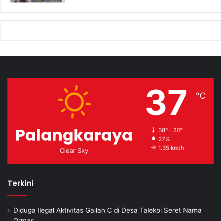
37
℃
Palangkaraya
38º - 20º
27%
1.35 km/h
Clear Sky
Terkini
Diduga Ilegal Aktivitas Gailan C di Desa Talekoi Seret Nama
Ormas