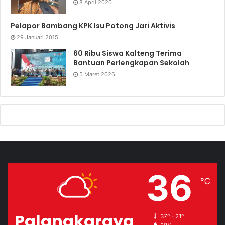
8 April 2020
Pelapor Bambang KPK Isu Potong Jari Aktivis
29 Januari 2015
60 Ribu Siswa Kalteng Terima
Bantuan Perlengkapan Sekolah
5 Maret 2026
36
℃
Palangkaraya
37º - 21º