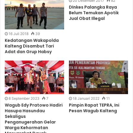
20 Desember 2017
82
DInkes Palangka Raya
Belum Temukan Apotik
Jual Obat Illegal
16 Juli 2018
39
Kedatangan Wakapolda
Kalteng Disambut Tari
Adat dan Grup Habsy
8 September 2023
7
18 Januari 2022
11
Wagub Edy Pratowo Hadiri
Pimpin Rapat TEPRA, Ini
Hasupa Hasundau
Pesan Wagub Kalteng
Sekaligus
Penganugerahan Gelar
Warga Kehormatan