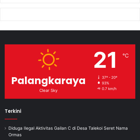
21
℃
Palangkaraya
37º - 20º
93%
0.7 km/h
Clear Sky
Terkini
Diduga Ilegal Aktivitas Gailan C di Desa Talekoi Seret Nama
Ormas