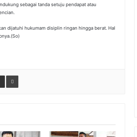
ndukung sebagai tanda setuju pendapat atau
encian.
an dijatuhi hukumam disiplin ringan hingga berat. Hal
pnya.(So)
gle+
Share via Email
Print