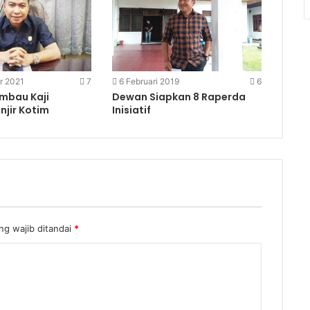
r 2021
7
6 Februari 2019
6
mbau Kaji
Dewan Siapkan 8 Raperda
njir Kotim
Inisiatif
g wajib ditandai
*