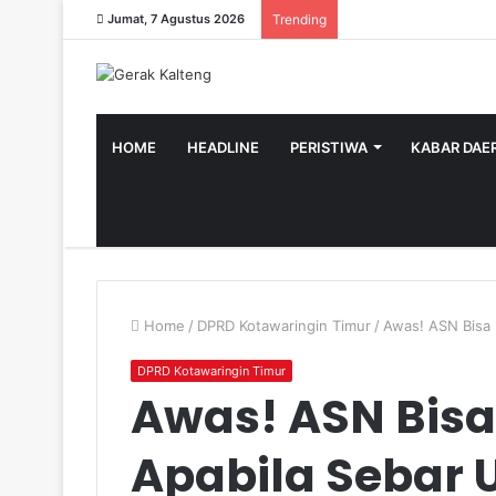
Jumat, 7 Agustus 2026
Trending
HOME
HEADLINE
PERISTIWA
KABAR DAE
Home
/
DPRD Kotawaringin Timur
/
Awas! ASN Bisa 
DPRD Kotawaringin Timur
Awas! ASN Bisa
Apabila Sebar 