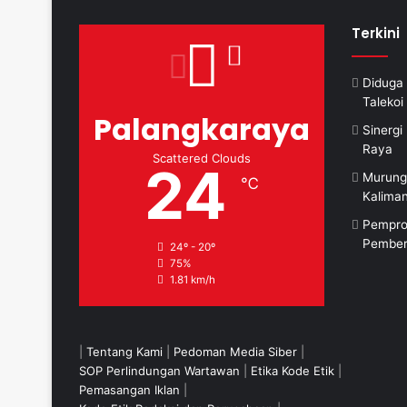
Terkini
Diduga 
Taleko
Palangkaraya
Sinerg
Raya
Scattered Clouds
24
Murung
℃
Kalima
Pempro
Pember
24º - 20º
75%
1.81 km/h
|
Tentang Kami
|
Pedoman Media Siber
|
SOP Perlindungan Wartawan
|
Etika Kode Etik
|
Pemasangan Iklan
|