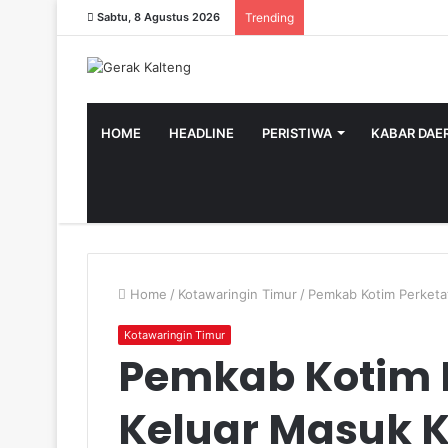
Sabtu, 8 Agustus 2026
Trending
HOME
HEADLINE
PERISTIWA
KABAR DAE
Home
/
Kotawaringin Timur
/
Pemkab Kotim Perketa
Kotawaringin Timur
Pemkab Kotim 
Keluar Masuk K