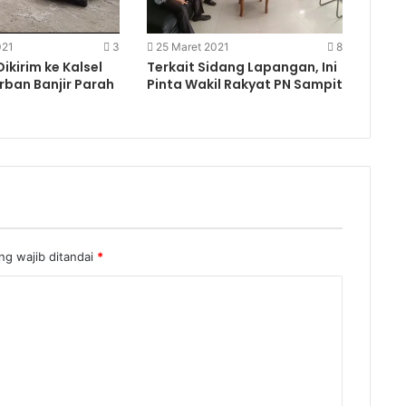
021
3
25 Maret 2021
8
ikirim ke Kalsel
Terkait Sidang Lapangan, Ini
rban Banjir Parah
Pinta Wakil Rakyat PN Sampit
g wajib ditandai
*