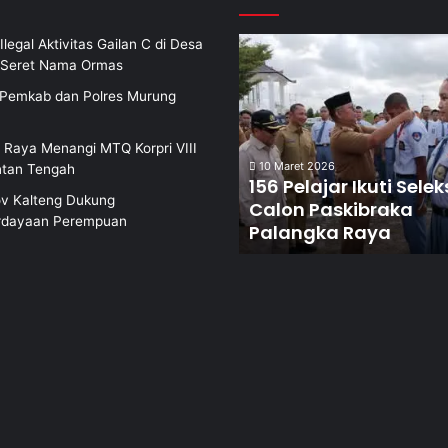
Ilegal Aktivitas Gailan C di Desa
i Seret Nama Ormas
i Pemkab dan Polres Murung
 Raya Menangi MTQ Korpri VIII
10 Maret 2026
ntan Tengah
156 Pelajar Ikuti Selek
v Kalteng Dukung
Calon Paskibraka
dayaan Perempuan
Palangka Raya