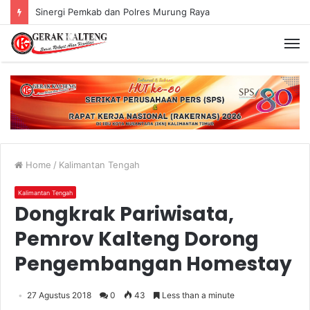
Murung Raya Menangi MTQ Korpri VIII Kalimantan Tengah
Home
/
Kalimantan Tengah
Kalimantan Tengah
Dongkrak Pariwisata,
Pemrov Kalteng Dorong
Pengembangan Homestay
27 Agustus 2018
0
43
Less than a minute