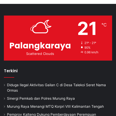
21
℃
Palangkaraya
21º - 21º
90%
0.96 km/h
Scattered Clouds
Terkini
Diduga Ilegal Aktivitas Gailan C di Desa Talekoi Seret Nama
Ormas
Sinergi Pemkab dan Polres Murung Raya
Murung Raya Menangi MTQ Korpri VIII Kalimantan Tengah
Pemprov Kalteng Dukung Pemberdayaan Perempuan