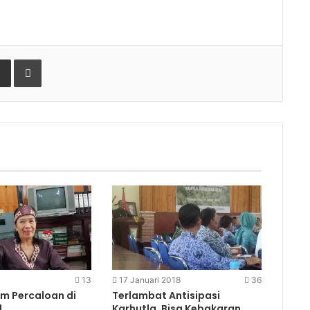
gle+
Share via Email
Print
13
17 Januari 2018
36
em Percaloan di
Terlambat Antisipasi
l
Karhutla, Bisa Kebakaran