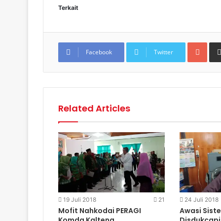
Terkait
Goo
Facebook
Twitter
Related Articles
19 Juli 2018
21
24 Juli 2018
Mofit Nahkodai PERAGI
Awasi Sist
Komda Kalteng
Disdukcapi