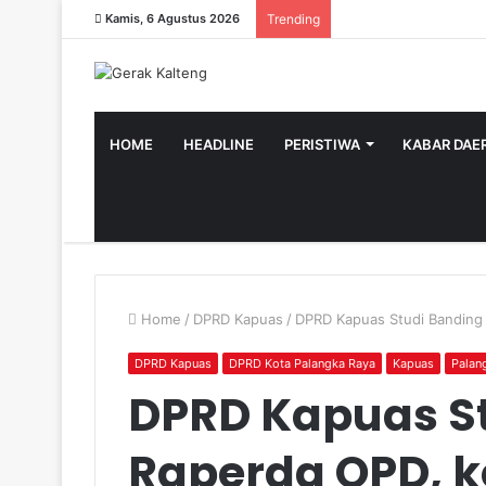
Kamis, 6 Agustus 2026
Trending
HOME
HEADLINE
PERISTIWA
KABAR DAE
Home
/
DPRD Kapuas
/
DPRD Kapuas Studi Banding
DPRD Kapuas
DPRD Kota Palangka Raya
Kapuas
Palan
DPRD Kapuas S
Raperda OPD, k