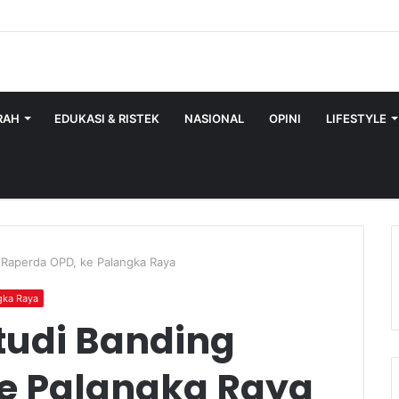
RAH
EDUKASI & RISTEK
NASIONAL
OPINI
LIFESTYLE
 Raperda OPD, ke Palangka Raya
gka Raya
tudi Banding
e Palangka Raya