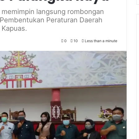
, memimpin langsung rombongan
n Pembentukan Peraturan Daerah
 Kapuas.
0
10
Less than a minute