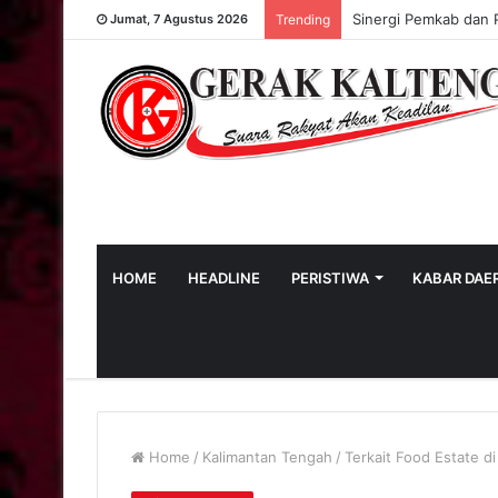
Sinergi Pemkab dan 
Jumat, 7 Agustus 2026
Trending
HOME
HEADLINE
PERISTIWA
KABAR DAE
Home
/
Kalimantan Tengah
/
Terkait Food Estate d