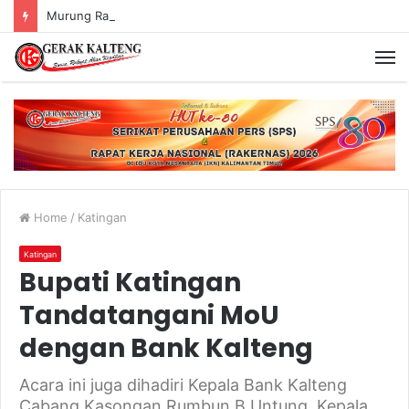
Murung Raya Menangi MTQ Korpri VIII Kalimantan Tengah
Home
/
Katingan
Katingan
Bupati Katingan
Tandatangani MoU
dengan Bank Kalteng
Acara ini juga dihadiri Kepala Bank Kalteng
Cabang Kasongan Rumbun B Untung, Kepala