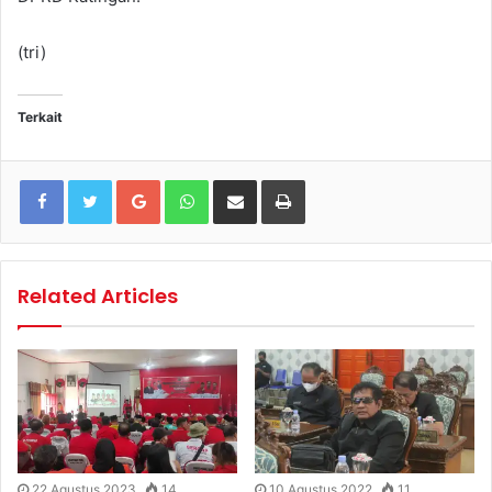
(tri)
Terkait
Google+
WhatsApp
Share via Email
Print
Related Articles
22 Agustus 2023
14
10 Agustus 2022
11