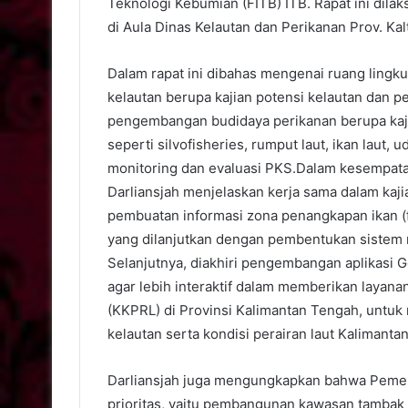
Teknologi Kebumian (FITB) ITB. Rapat ini dila
di Aula Dinas Kelautan dan Perikanan Prov. Kal
Dalam rapat ini dibahas mengenai ruang lingk
kelautan berupa kajian potensi kelautan dan
pengembangan budidaya perikanan berupa kaj
seperti silvofisheries, rumput laut, ikan laut, u
monitoring dan evaluasi PKS.Dalam kesempatan
Darliansjah menjelaskan kerja sama dalam kaji
pembuatan informasi zona penangkapan ikan (fi
yang dilanjutkan dengan pembentukan sistem m
Selanjutnya, diakhiri pengembangan aplikasi G
agar lebih interaktif dalam memberikan layan
(KKPRL) di Provinsi Kalimantan Tengah, untu
kelautan serta kondisi perairan laut Kalimanta
Darliansjah juga mengungkapkan bahwa Pemeri
prioritas, yaitu pembangunan kawasan tambak