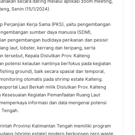
ksanakan secara daring melalui aplikasi zoom meeting,
teng, Senin (15/1/2024).
up Perjanjian Kerja Sama (PKS), yaitu pengembangan
 pengembangan sumber daya manusia (SDM),
ian pengembangan budidaya perikanan dan pesisir
dang laut, lobster, kerrang dan teripang, serta
 tersebut, Kepala Dislutkan Prov. Kalteng
an potensi kelautan nantinya berfokus pada kegiatan
shing ground), baik secara spasial dan temporal,
onitoring otomatis pada shrimp estate Kalteng.
eoportal Laut Berkah milik Dislutkan Prov. Kalteng
an Kesesuaian Kegiatan Pemanfaatan Ruang Laut
k memperkaya informasi dan data mengenai potensi
n Tengah.
ntah Provinsi Kalimantan Tengah memiliki program
 udang (shrimp estate) modern berkonsep zero waste