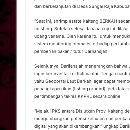
dan berkelanjutan di Desa Sungai Raja Kabupa
“Saat ini, shrimp estate Kalteng BERKAH sedang
finishing. Setelah selesai tahapan uji ini dila
udang vaname. Oleh karena itu, untuk menduku
sistem monitoring otomatis terhadap pertumbu
pemberian pakan,” tutur Darliansjah.
Selanjutnya, Darliansjah menerangkan bahwa 
ingin berinvestasi di Kalimantan Tengah nanti
yaitu Geoportal Laut Berkah, agar dapat memb
penangkapan ikan (fishing ground), peta tata r
pertimbangan teknis KKPRL secara online.
“Melalui PKS antara Dislutkan Prov. Kalteng d
mengembangkan potensi kelautan dan perikan
digital yang akan dikembangkan,” ungkap Darli