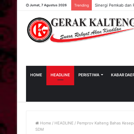
Sinergi Pemkab dan 
Jumat, 7 Agustus 2026
Trending
HOME
HEADLINE
PERISTIWA
KABAR DAE
Home
/
HEADLINE
/
Pemprov Kalteng Bahas Kesep
SDM