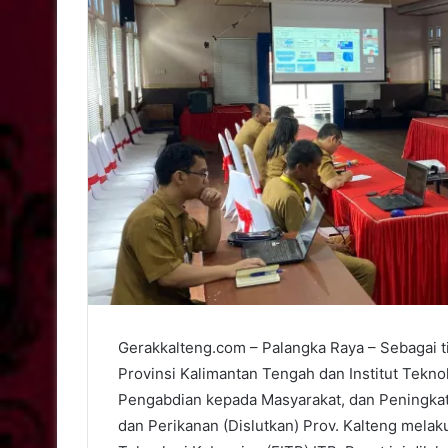
Gerakkalteng.com – Palangka Raya – Sebagai t
Provinsi Kalimantan Tengah dan Institut Tekno
Pengabdian kepada Masyarakat, dan Peningkat
dan Perikanan (Dislutkan) Prov. Kalteng mela