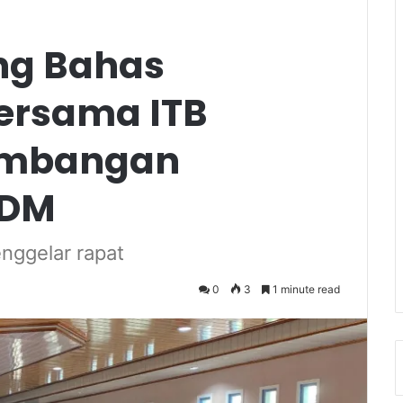
ng Bahas
ersama ITB
embangan
SDM
enggelar rapat
0
3
1 minute read