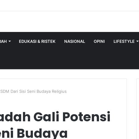
RAH
EDUKASI & RISTEK
NASIONAL
OPINI
LIFESTYLE
SDM Dari Sisi Seni Budaya Religius
dah Gali Potensi
eni Budaya