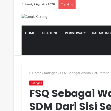
Jumat, 7 Agustus 2026
Trending
HOME
HEADLINE
PERISTIWA
KABAR DAE
Home
/
Katingan
/
FSQ Sebagai Wadah Gali Potensi 
Katingan
FSQ Sebagai Wa
SDM Dari Sisi S