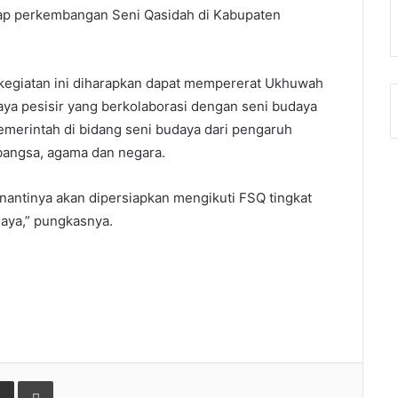
dap perkembangan Seni Qasidah di Kabupaten
kegiatan ini diharapkan dapat mempererat Ukhuwah
daya pesisir yang berkolaborasi dengan seni budaya
emerintah di bidang seni budaya dari pengaruh
bangsa, agama dan negara.
 nantinya akan dipersiapkan mengikuti FSQ tingkat
Raya,” pungkasnya.
gle+
Share via Email
Print