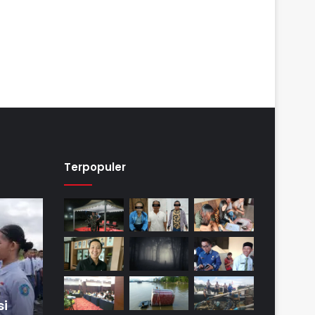
Terpopuler
si