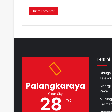
Terkini
Diduga 
Taleko
Palangkaraya
Sinerg
Raya
Clear Sky
28
Murung
℃
Kalima
Pempro