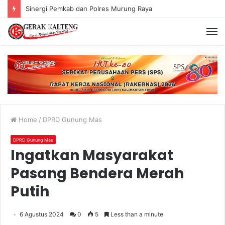
Sinergi Pemkab dan Polres Murung Raya
Home
/
DPRD Gunung Mas
DPRD Gunung Mas
Ingatkan Masyarakat
Pasang Bendera Merah
Putih
6 Agustus 2024
0
5
Less than a minute