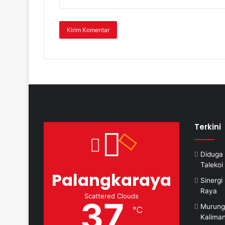
Terkini
Diduga 
Taleko
Palangkaraya
Sinerg
Raya
Scattered Clouds
37
Murung
℃
Kalima