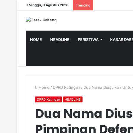
Minggu, 9 Agustus 2026
Trending
HOME
HEADLINE
PERISTIWA
KABAR DAE
Home
/
DPRD Katingan
/
Dua Nama Diusulkan Untuk
DPRD Katingan
HEADLINE
Dua Nama Dius
Pimpinan Defen