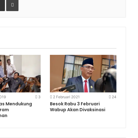
2019
3
2 Februari 2021
24
as Mendukung
Besok Rabu 3 Februari
gram
Wabup Akan Divaksinasi
nan