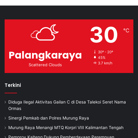
30
℃
Palangkaraya
30º - 20º
45%
3.7 km/h
Scattered Clouds
Terkini
Diduga Ilegal Aktivitas Gailan C di Desa Talekoi Seret Nama
Ormas
Sinergi Pemkab dan Polres Murung Raya
Murung Raya Menangi MTQ Korpri VIII Kalimantan Tengah
Pemprov Kalteng Dukung Pemberdayaan Perempuan