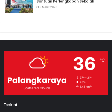
Bantuan Perlengkapan Sekolah
5 Maret 2026
36
℃
Palangkaraya
37º - 21º
28%
1.41 km/h
Scattered Clouds
Terkini