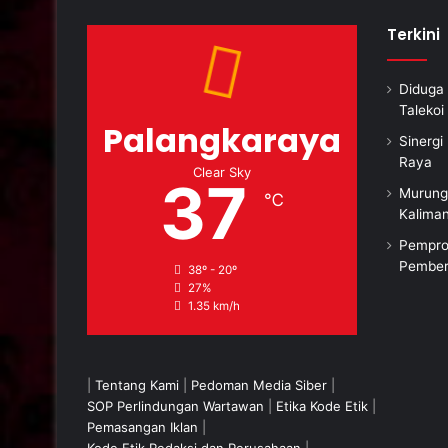
Terkini
Diduga 
Taleko
Palangkaraya
Sinerg
Raya
Clear Sky
37
Murung
℃
10 Maret 2026
1
Kalima
uas
156 Pelajar Ikuti Seleksi
D
Pempro
 Tapping Box
Calon Paskibraka
Ra
Pember
38º - 20º
n dan Kafe
Palangka Raya
di
27%
1.35 km/h
|
Tentang Kami
|
Pedoman Media Siber
|
SOP Perlindungan Wartawan
|
Etika Kode Etik
|
Pemasangan Iklan
|
Kode Etik Redaksi dan Perusahaan
|