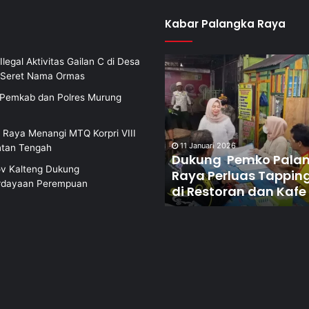
Kabar Palangka Raya
Ilegal Aktivitas Gailan C di Desa
i Seret Nama Ormas
i Pemkab dan Polres Murung
 Raya Menangi MTQ Korpri VIII
1 Januari 2026
8 Januari 2026
ntan Tengah
ukung Pemko Palangka
Dorong Pembentukan
v Kalteng Dukung
ya Perluas Tapping Box
Terpadu Berantas
dayaan Perempuan
 Restoran dan Kafe
Narkoba di Puntun