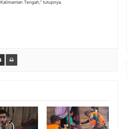
Kalimantan Tengah,” tutupnya.
gle+
Share via Email
Print