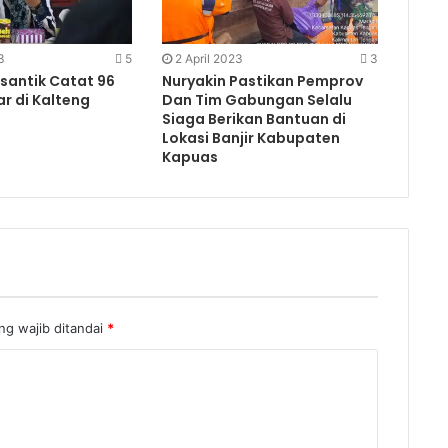
3
5
2 April 2023
3
santik Catat 96
Nuryakin Pastikan Pemprov
r di Kalteng
Dan Tim Gabungan Selalu
Siaga Berikan Bantuan di
Lokasi Banjir Kabupaten
Kapuas
g wajib ditandai
*