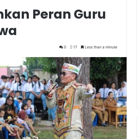
nkan Peran Guru
swa
0
17
Less than a minute