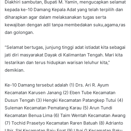
Diakhiri sambutan, Bupati M. Yamin, mengucapkan selamat
kepada ke-10 Damang Kepala Adat yang telah terpilih dan
diharapkan agar dalam melaksanakan tugas serta
kewajiban dengan adil tanpa membedakan suku,agama,ras
dan golongan.
“Selamat bertugas, junjung tinggi adat istiadat kita sebagai
jati diri masyarakat Dayak di Kalimantan Tengah. Mari kita
lestarikan dan terus hidupkan warisan leluhur kita,”
demikian.
Ke-10 Damang tersebut adalah (1) Drs. Ari R. Ayum
Kecamatan Karusen Janang (2) Eben Tube Kecamatan
Dusun Tengah (3) Hengki Kecamatan Patangkep Tutui (4)
Suleman Kecamatan Pematang Karau (5) Arun Tundi
Kecamatan Benua Lima (6) Taim Wentah Kecamatan Awang
(7) Tochid Prasetyo Kecamatan Raren Batuah (8) Adrianto
Ubir, SH Kecamatan Paju Epat (9) Uhai G Kecamatan Paku