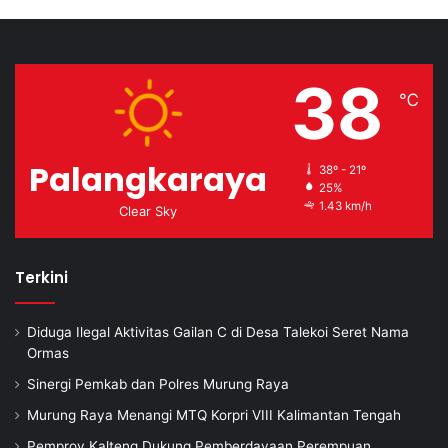
38
℃
Palangkaraya
38º - 21º
25%
1.43 km/h
Clear Sky
Terkini
Diduga Ilegal Aktivitas Gailan C di Desa Talekoi Seret Nama
Ormas
Sinergi Pemkab dan Polres Murung Raya
Murung Raya Menangi MTQ Korpri VIII Kalimantan Tengah
Pemprov Kalteng Dukung Pemberdayaan Perempuan