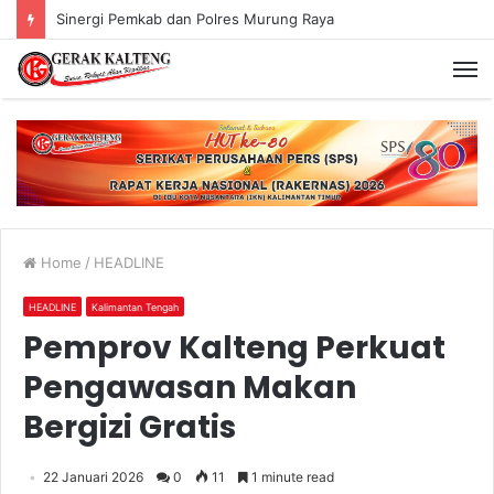
Murung Raya Menangi MTQ Korpri VIII Kalimantan Tengah
Home
/
HEADLINE
HEADLINE
Kalimantan Tengah
Pemprov Kalteng Perkuat
Pengawasan Makan
Bergizi Gratis
22 Januari 2026
0
11
1 minute read