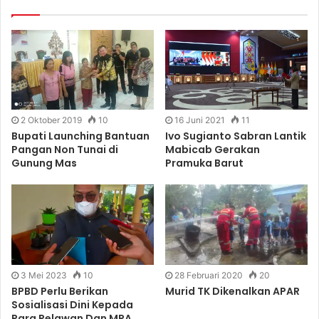
2 Oktober 2019
10
16 Juni 2021
11
Bupati Launching Bantuan
Ivo Sugianto Sabran Lantik
Pangan Non Tunai di
Mabicab Gerakan
Gunung Mas
Pramuka Barut
3 Mei 2023
10
28 Februari 2020
20
BPBD Perlu Berikan
Murid TK Dikenalkan APAR
Sosialisasi Dini Kepada
Para Relawan Dan MPA