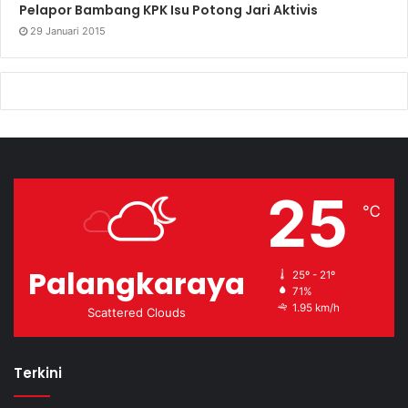
Pelapor Bambang KPK Isu Potong Jari Aktivis
29 Januari 2015
25
℃
Palangkaraya
25º - 21º
71%
1.95 km/h
Scattered Clouds
Terkini