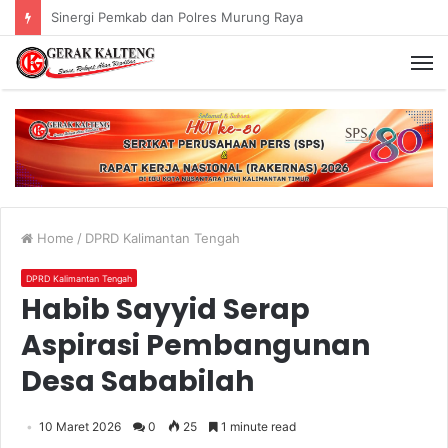
Murung Raya Menangi MTQ Korpri VIII Kalimantan Tengah
Home
/
DPRD Kalimantan Tengah
DPRD Kalimantan Tengah
Habib Sayyid Serap
Aspirasi Pembangunan
Desa Sababilah
10 Maret 2026
0
25
1 minute read