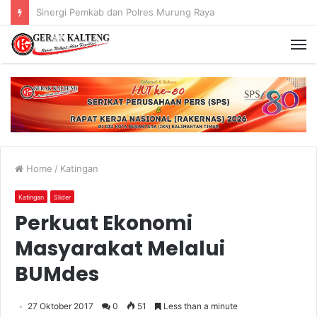
Murung Raya Menangi MTQ Korpri VIII Kalimantan Tengah
Home
/
Katingan
Katingan
Slider
Perkuat Ekonomi
Masyarakat Melalui
BUMdes
27 Oktober 2017
0
51
Less than a minute