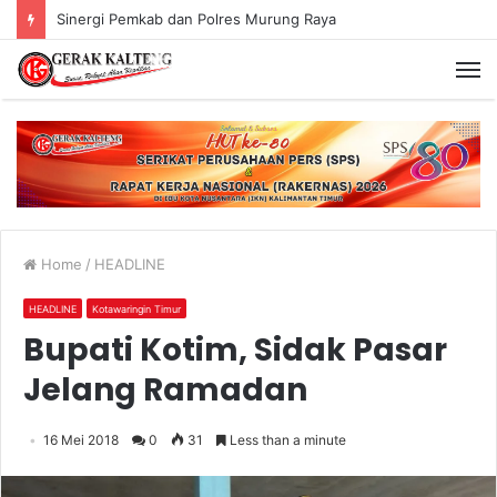
Sinergi Pemkab dan Polres Murung Raya
Home
/
HEADLINE
HEADLINE
Kotawaringin Timur
Bupati Kotim, Sidak Pasar
Jelang Ramadan
16 Mei 2018
0
31
Less than a minute