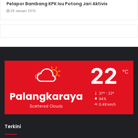
Pelapor Bambang KPK Isu Potong Jari Aktivis
29 Januari 2015
22
℃
Palangkaraya
37º - 22º
94%
0.48 km/h
Scattered Clouds
Terkini