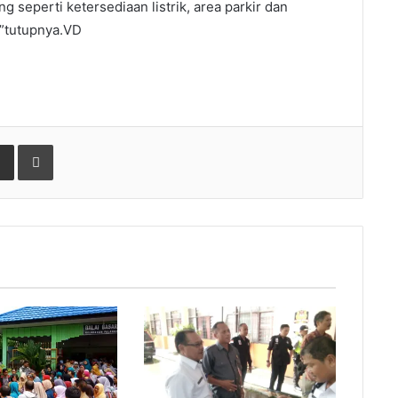
 seperti ketersediaan listrik, area parkir dan
n,”tutupnya.VD
gle+
Share via Email
Print