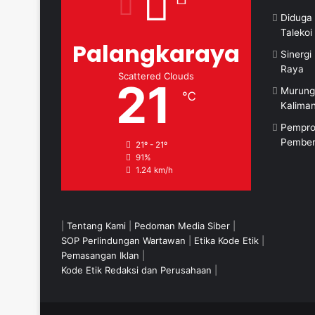
Diduga 
Taleko
Palangkaraya
Sinerg
Raya
Scattered Clouds
21
Murung
℃
Kalima
Pempro
Pember
21º - 21º
91%
1.24 km/h
|
Tentang Kami
|
Pedoman Media Siber
|
SOP Perlindungan Wartawan
|
Etika Kode Etik
|
Pemasangan Iklan
|
Kode Etik Redaksi dan Perusahaan
|