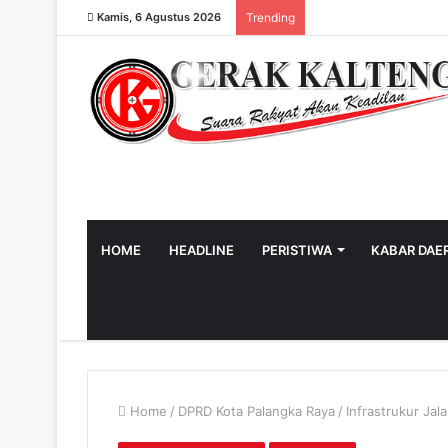
Kamis, 6 Agustus 2026
Trending
HOME
HEADLINE
PERISTIWA
KABAR DAE
Home
/
DPRD Kota Palangka Raya
/
Infrastrukur Ja