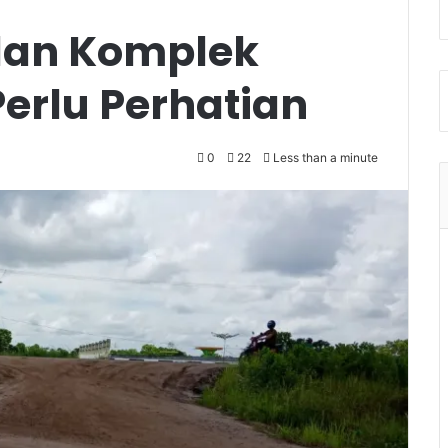
alan Komplek
erlu Perhatian
0
22
Less than a minute