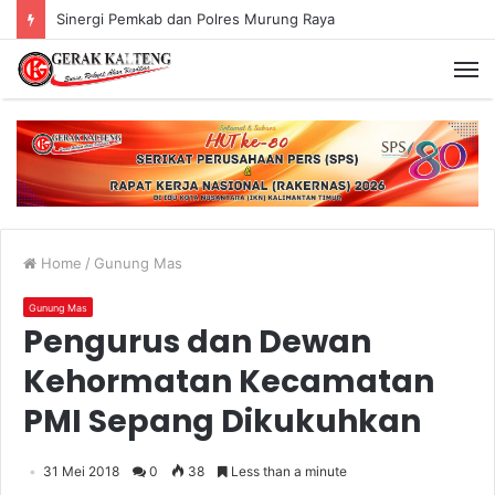
Sinergi Pemkab dan Polres Murung Raya
Home
/
Gunung Mas
Gunung Mas
Pengurus dan Dewan
Kehormatan Kecamatan
PMI Sepang Dikukuhkan
31 Mei 2018
0
38
Less than a minute