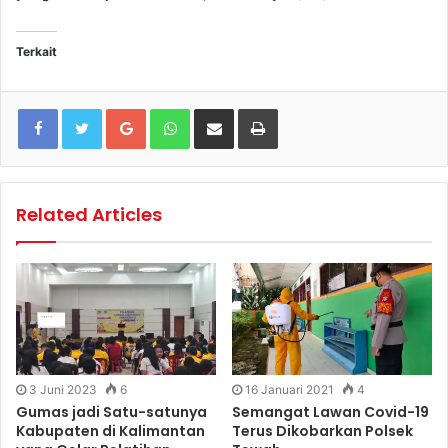
Terkait
Google+
WhatsApp
Share via Email
Print
Related Articles
3 Juni 2023
6
16 Januari 2021
4
Gumas jadi Satu-satunya
Semangat Lawan Covid-19
Kabupaten di Kalimantan
Terus Dikobarkan Polsek