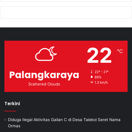
22
℃
Palangkaraya
22º - 21º
89%
1.3 km/h
Scattered Clouds
Terkini
Diduga Ilegal Aktivitas Gailan C di Desa Talekoi Seret Nama
Ormas