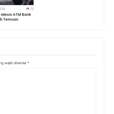
2020
72
 Mesin ATM Bank
di Temuan
g wajib ditandai
*