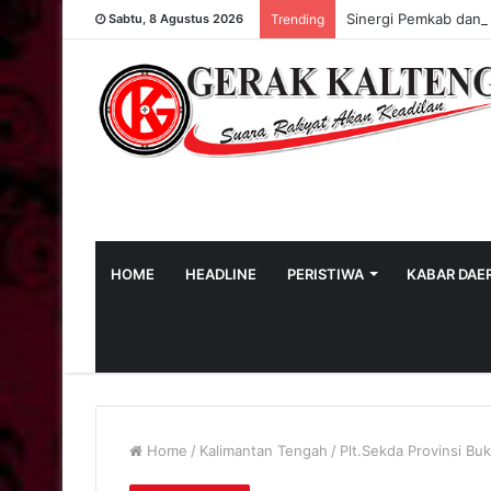
Sinergi Pemkab dan 
Sabtu, 8 Agustus 2026
Trending
HOME
HEADLINE
PERISTIWA
KABAR DAE
Home
/
Kalimantan Tengah
/
Plt.Sekda Provinsi B