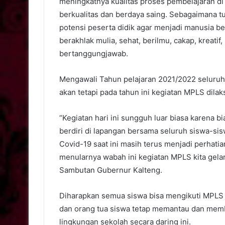
meningkatnya kualitas proses pembelajaran di
berkualitas dan berdaya saing. Sebagaimana 
potensi peserta didik agar menjadi manusia 
berakhlak mulia, sehat, berilmu, cakap, kreati
bertanggungjawab.
Mengawali Tahun pelajaran 2021/2022 seluruh 
akan tetapi pada tahun ini kegiatan MPLS dil
“Kegiatan hari ini sungguh luar biasa karena b
berdiri di lapangan bersama seluruh siswa-si
Covid-19 saat ini masih terus menjadi perhati
menularnya wabah ini kegiatan MPLS kita gela
Sambutan Gubernur Kalteng.
Diharapkan semua siswa bisa mengikuti MPLS
dan orang tua siswa tetap memantau dan mem
lingkungan sekolah secara daring ini.