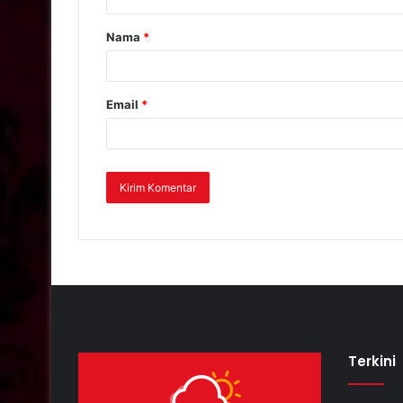
Nama
*
Email
*
Terkini