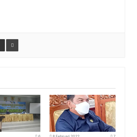
gle+
Share via Email
Print
6
8 Februari 2022
7