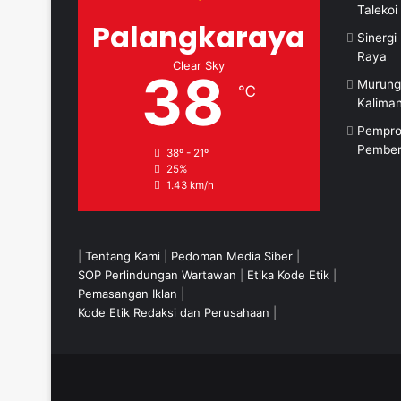
Taleko
Palangkaraya
Sinerg
Raya
Clear Sky
38
Murung
℃
Kalima
Pempro
Pember
38º - 21º
25%
1.43 km/h
|
Tentang Kami
|
Pedoman Media Siber
|
SOP Perlindungan Wartawan
|
Etika Kode Etik
|
Pemasangan Iklan
|
Kode Etik Redaksi dan Perusahaan
|