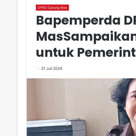
DPRD Gunung Mas
Bapemperda D
MasSampaikan
untuk Pemerin
21 Juli 2024