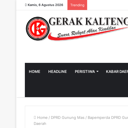
Kamis, 6 Agustus 2026
Trending
HOME
HEADLINE
PERISTIWA
KABAR DAE
Home
/
DPRD Gunung Mas
/
Bapemperda DPRD Gun
Daerah