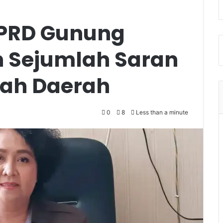
PRD Gunung
 Sejumlah Saran
tah Daerah
0
8
Less than a minute