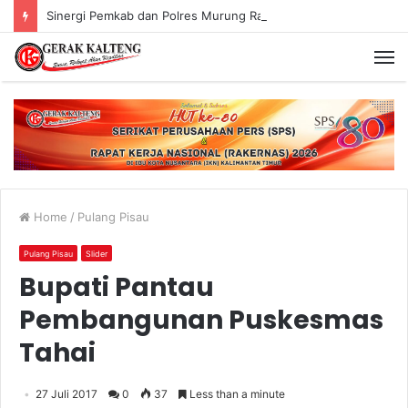
Sinergi Pemkab dan Polres Murung Raya
Home
/
Pulang Pisau
Pulang Pisau
Slider
Bupati Pantau
Pembangunan Puskesmas
Tahai
27 Juli 2017
0
37
Less than a minute