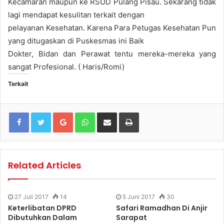
Kec
am
ar
a
n maupun k
e RSUD Pulang Pisau. Sek
arang tidak
la
gi mendapat k
esulitan terk
ait dengan
pela
yanan K
esehat
an. Kar
e
na P
a
ra P
etug
as Keseha
tan Pun
y
ang
ditug
askan di Pusk
esmas ini Baik
Dokt
er
, Bidan dan P
e
r
awat t
e
ntu mer
eka-merek
a yang
sang
at Prof
esional. ( Haris/R
omi)
Terkait
Google+
WhatsApp
Share via Email
Print
Related Articles
27 Juli 2017
14
5 Juni 2017
30
Keterlibatan DPRD
Safari Ramadhan Di Anjir
Dibutuhkan Dalam
Sarapat