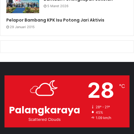
5 Maret 2026
Pelapor Bambang KPK Isu Potong Jari Aktivis
29 Januari 2015
28
℃
Palangkaraya
28º - 21º
45%
1.09 km/h
Scattered Clouds