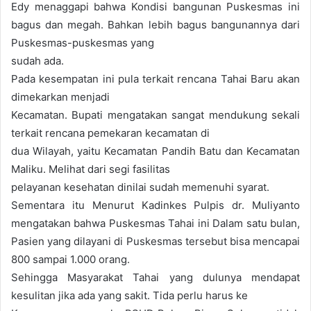
E
dy menaggapi bahw
a K
ondisi bangunan Pusk
esmas ini
bagus dan meg
ah. Bahk
an lebih bagus bangunann
ya dari
Pusk
esmas-puskesmas y
ang
sudah ada.
P
ada k
esempat
an ini pula t
erkait r
encana T
ahai Baru ak
an
dimek
ark
an menjadi
Kec
amatan.
Bupati meng
at
akan sang
at men
dukung sek
ali
terk
ait r
encana pemek
aran
k
ecamat
an di
dua Wila
yah, y
aitu Ke
camat
an P
andih Batu dan K
ecama
tan
Malik
u. Melihat dari segi f
asilit
as
pela
yanan k
eseha
tan dinilai sudah m
emenuhi sy
ar
at.
Sementar
a itu Menurut Kadink
e
s Pulpis dr
. Muliyant
o
mengat
akan bahwa Pusk
esmas T
a
hai ini Dalam satu bulan,
P
asien yang dila
yani di Pusk
esma
s ter
sebut bisa mencapai
800 sampai 1.000 or
ang.
Sehingga Mas
yar
akat T
ahai yang dulun
ya mendapat
k
esulitan jik
a ada yang sakit. Tida perlu harus k
e