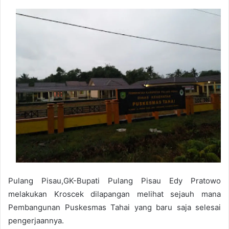
Pulang Pisau,GK-Bupati Pulang Pisau E
dy Pr
at
owo
melak
ukan K
r
oscek dilapangan meliha
t sejauh mana
P
embangunan Pusk
esmas T
ahai y
ang baru saja selesai
peng
erjaann
ya.