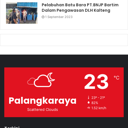
Pelabuhan Batu Bara PT.BNJP Bartim
Dalam Pengawasan DLH Kalteng
1 September 2023
23
℃
Palangkaraya
23º - 21º
82%
1.52 km/h
Scattered Clouds