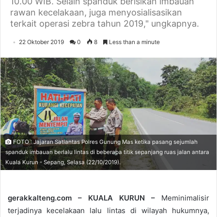
10.00 WIB. Selain spanduk berisikan imbauan
rawan kecelakaan, juga menyosialisasikan
terkait operasi zebra tahun 2019," ungkapnya.
22 Oktober 2019
0
8
Less than a minute
FOTO : Jajaran Satlantas Polres Gunung Mas ketika pasang sejumlah
spanduk imbauan berlalu lintas di beberapa titik sepanjang ruas jalan antara
Kuala Kurun - Sepang, Selasa (22/10/2019).
gerakkalteng.com – KUALA KURUN –
Meminimalisir
terjadinya kecelakaan lalu lintas di wilayah hukumnya,