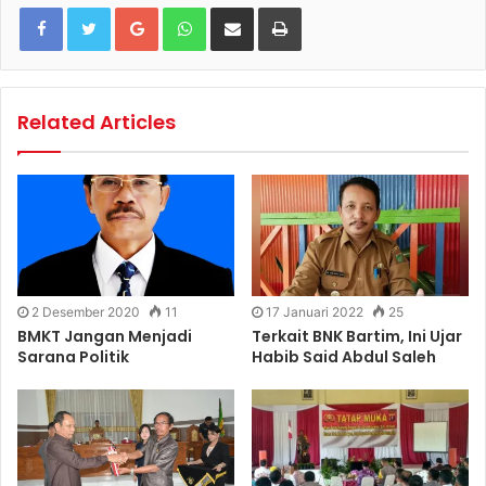
Google+
WhatsApp
Share via Email
Print
Related Articles
2 Desember 2020
11
17 Januari 2022
25
BMKT Jangan Menjadi
Terkait BNK Bartim, Ini Ujar
Sarana Politik
Habib Said Abdul Saleh