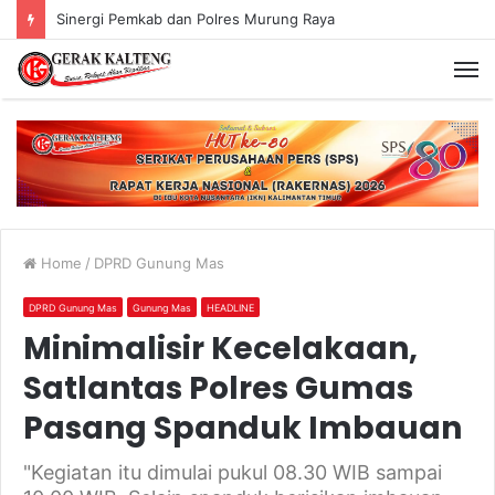
Murung Raya Menangi MTQ Korpri VIII Kalimantan Tengah
Home
/
DPRD Gunung Mas
DPRD Gunung Mas
Gunung Mas
HEADLINE
Minimalisir Kecelakaan,
Satlantas Polres Gumas
Pasang Spanduk Imbauan
"Kegiatan itu dimulai pukul 08.30 WIB sampai