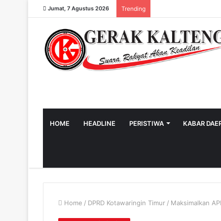
Jumat, 7 Agustus 2026
Trending
HOME
HEADLINE
PERISTIWA
KABAR DAE
Home
/
DPRD Kotawaringin Timur
/
Maksimalkan A