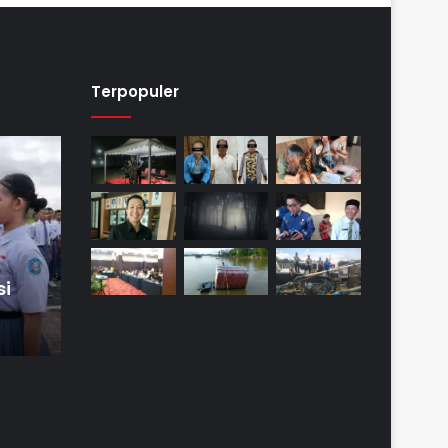
Terpopuler
si