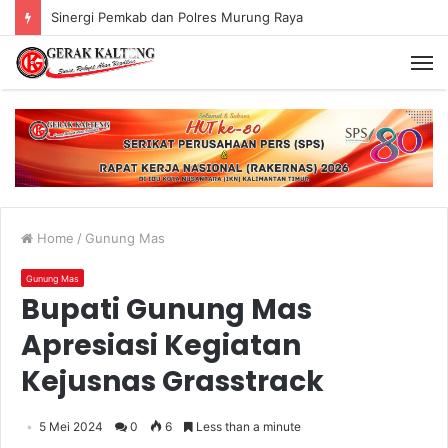
Sinergi Pemkab dan Polres Murung Raya
Home
/
Gunung Mas
Gunung Mas
Bupati Gunung Mas
Apresiasi Kegiatan
Kejusnas Grasstrack
5 Mei 2024
0
6
Less than a minute