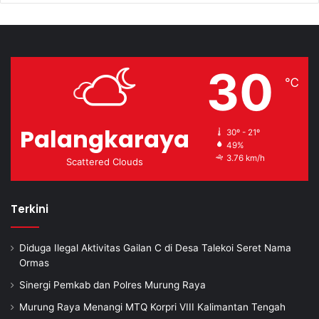
30
℃
Palangkaraya
30º - 21º
49%
3.76 km/h
Scattered Clouds
Terkini
Diduga Ilegal Aktivitas Gailan C di Desa Talekoi Seret Nama
Ormas
Sinergi Pemkab dan Polres Murung Raya
Murung Raya Menangi MTQ Korpri VIII Kalimantan Tengah