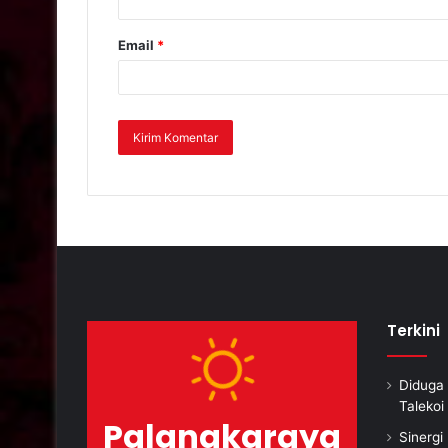
Email
*
Terkini
Diduga 
Taleko
Palangkaraya
Sinerg