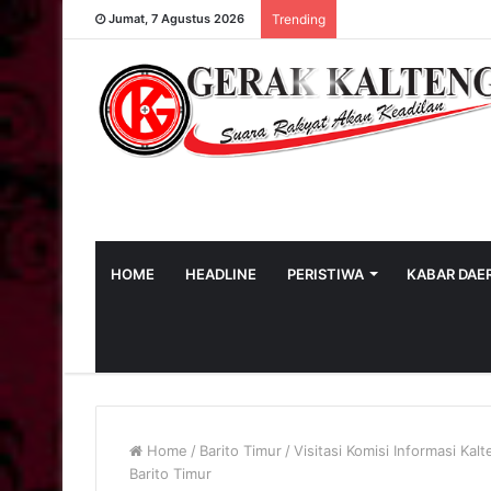
Jumat, 7 Agustus 2026
Trending
HOME
HEADLINE
PERISTIWA
KABAR DAE
Home
/
Barito Timur
/
Visitasi Komisi Informasi Kal
Barito Timur