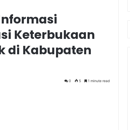
 Informasi
asi Keterbukaan
ik di Kabupaten
0
5
1 minute read