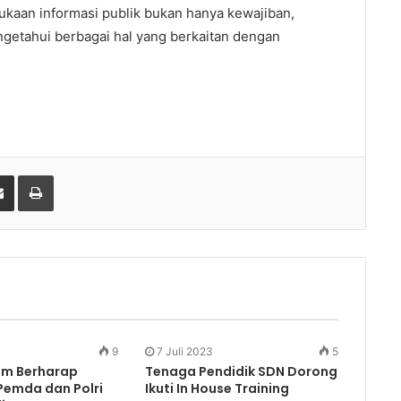
ukaan informasi publik bukan hanya kewajiban,
getahui berbagai hal yang berkaitan dengan
gle+
Share via Email
Print
9
7 Juli 2023
5
im Berharap
Tenaga Pendidik SDN Dorong
 Pemda dan Polri
Ikuti In House Training